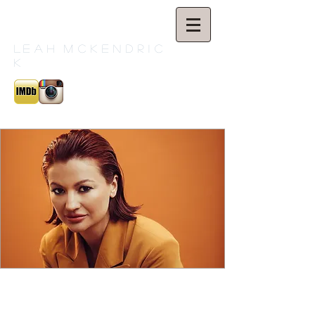
L
e a h M c K e n d r i c
k